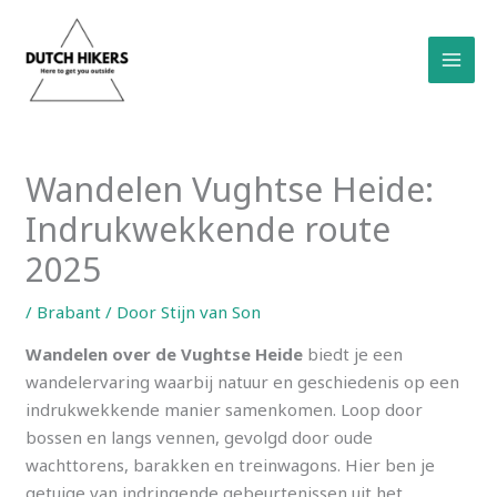
Ga
naar
de
inhoud
Wandelen Vughtse Heide:
Indrukwekkende route
2025
/
Brabant
/ Door
Stijn van Son
Wandelen over de Vughtse Heide
biedt je een
wandelervaring waarbij natuur en geschiedenis op een
indrukwekkende manier samenkomen. Loop door
bossen en langs vennen, gevolgd door oude
wachttorens, barakken en treinwagons. Hier ben je
getuige van indringende gebeurtenissen uit het