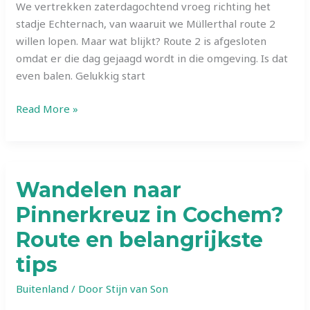
We vertrekken zaterdagochtend vroeg richting het
stadje Echternach, van waaruit we Müllerthal route 2
willen lopen. Maar wat blijkt? Route 2 is afgesloten
omdat er die dag gejaagd wordt in die omgeving. Is dat
even balen. Gelukkig start
Müllerthal
Read More »
trail
route
1
in
Wandelen naar
2025:
Pinnerkreuz in Cochem?
Alles
wat
Route en belangrijkste
je
tips
moet
weten
Buitenland
/ Door
Stijn van Son