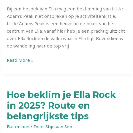
Bij een bezoek aan Ella mag een beklimming van Little
Adam’s Peak niet ontbreken op je activiteitenlijstje.
Little Adams Peak is een heuvel in de buurt van het
centrum van Ella. Vanaf hier heb je een prachtig uitzicht
over Ella Rock en de vallei waarin Ella ligt. Bovendien is
de wandeling naar de top vrij
Little
Read More »
Adams
Peak
beklimmen
in
Hoe beklim je Ella Rock
2025?
in 2025? Route en
Route
en
belangrijkste tips
belangrijkste
tips
Buitenland
/ Door
Stijn van Son