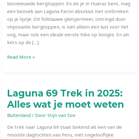
besneeuwde bergtoppen. En als je in Huaraz bent, mag
een bezoek aan Laguna Paron absoluut niet ontbreken
op je lijstje. Dit felblauwe gletsjermeer, omringd door
imposante bergtoppen, is niet alleen een lust voor het
oog, maar ook een ideale eerste hike op hoogte. En als
kers op de […]
Laguna
Read More »
Paron:
perfecte
dagtrip
en
Laguna 69 Trek in 2025:
korte
Alles wat je moet weten
hike
vanuit
Buitenland
/ Door
Stijn van Son
Huaraz
De trek naar Laguna 69 staat bekend als een van de
mooiste dagtochten van Peru, met ongelooflijke