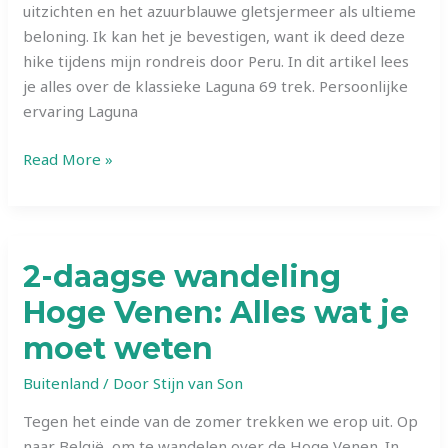
uitzichten en het azuurblauwe gletsjermeer als ultieme
beloning. Ik kan het je bevestigen, want ik deed deze
hike tijdens mijn rondreis door Peru. In dit artikel lees
je alles over de klassieke Laguna 69 trek. Persoonlijke
ervaring Laguna
Laguna
Read More »
69
Trek
in
2025:
2-daagse wandeling
Alles
Hoge Venen: Alles wat je
wat
je
moet weten
moet
weten
Buitenland
/ Door
Stijn van Son
Tegen het einde van de zomer trekken we erop uit. Op
naar België, om te wandelen over de Hoge Venen. In