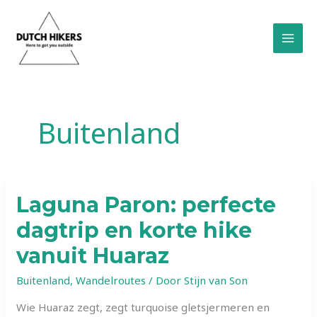
Ga
naar
de
inhoud
Buitenland
Laguna Paron: perfecte
dagtrip en korte hike
vanuit Huaraz
Buitenland
,
Wandelroutes
/ Door
Stijn van Son
Wie Huaraz zegt, zegt turquoise gletsjermeren en