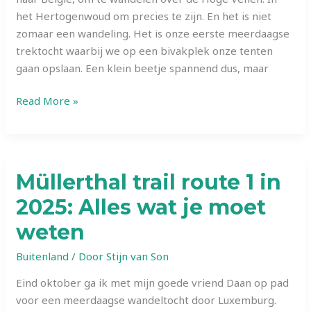
het Hertogenwoud om precies te zijn. En het is niet
zomaar een wandeling. Het is onze eerste meerdaagse
trektocht waarbij we op een bivakplek onze tenten
gaan opslaan. Een klein beetje spannend dus, maar
2-
Read More »
daagse
wandeling
Hoge
Venen:
Müllerthal trail route 1 in
Alles
2025: Alles wat je moet
wat
je
weten
moet
weten
Buitenland
/ Door
Stijn van Son
Eind oktober ga ik met mijn goede vriend Daan op pad
voor een meerdaagse wandeltocht door Luxemburg.