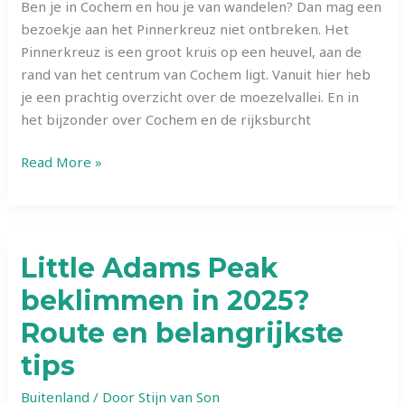
Ben je in Cochem en hou je van wandelen? Dan mag een
bezoekje aan het Pinnerkreuz niet ontbreken. Het
Pinnerkreuz is een groot kruis op een heuvel, aan de
rand van het centrum van Cochem ligt. Vanuit hier heb
je een prachtig overzicht over de moezelvallei. En in
het bijzonder over Cochem en de rijksburcht
Wandelen
Read More »
naar
Pinnerkreuz
in
Cochem?
Little Adams Peak
Route
beklimmen in 2025?
en
belangrijkste
Route en belangrijkste
tips
tips
Buitenland
/ Door
Stijn van Son